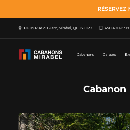
RÉSERVEZ 
12805 Rue du Parc, Mirabel, QC J7J 1P3
450 430-6319
Cabanons
Garages
Ex
Cabanon |