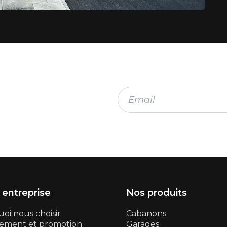
 entreprise
Nos produits
oi nous choisir
Cabanons
ement et promotion
Garages